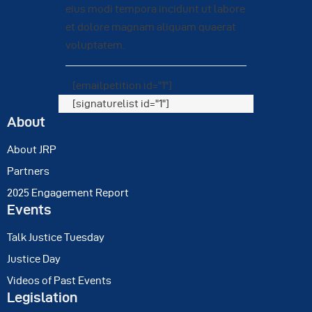
eius modi tempora incidunt ut labore
et dolore magnam aliquam quaerat
voluptatem.
[emailpetition id="1"]
[signaturelist id="1"]
About
About JRP
Partners
2025 Engagement Report
Events
Talk Justice Tuesday
Justice Day
Videos of Past Events
Legislation