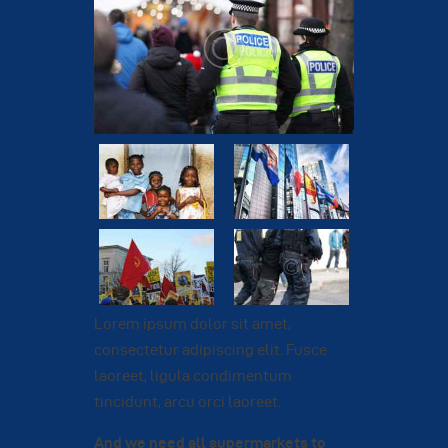
Lorem ipsum dolor sit amet,
consectetur adipiscing elit. Fusce
laoreet, ligula condimentum
tincidunt, arcu orci laoreet.
And we need all supermarkets to